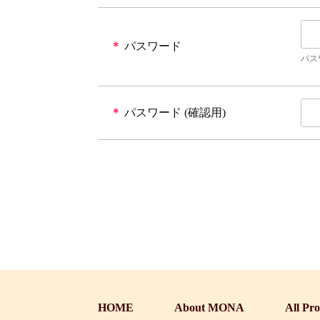
＊
パスワード
パス
＊
パスワード (確認用)
HOME
About MONA
All Pr